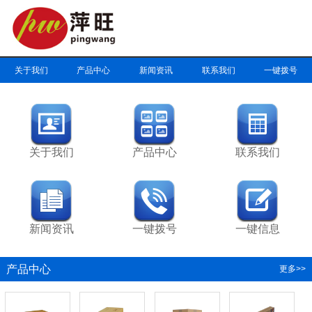
关于我们
产品中心
新闻资讯
联系我们
一键拨号
关于我们
产品中心
联系我们
新闻资讯
一键拨号
一键信息
产品中心
更多>>